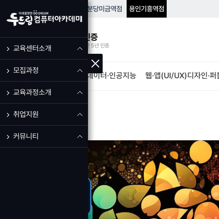
HOME
성남
모란역점
분당
미금역점
용인
기흥역점
우수훈련기관 인증
고용노동부 우수훈련기관 5년 인증
교육센터소개
모집과정
IT·프로그램개발
빅데이터·인공지능
웹·앱(UI/UX)디자인·
교육과정소개
취업지원
커뮤니티