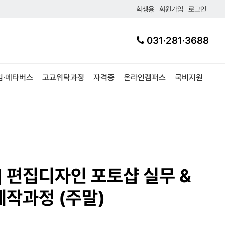
학생용
회원가입
로그인
031·281·3688
임·메타버스
고교위탁과정
자격증
온라인캠퍼스
국비지원
] 편집디자인 포토샵 실무 &
작과정 (주말)