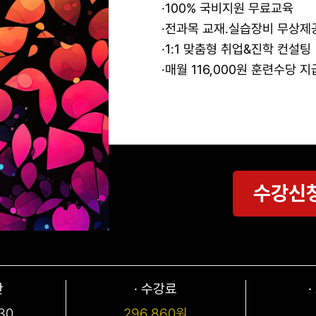
·100% 국비지원 무료교육
·전과목 교재.실습장비 무상제
·1:1 맞춤형 취업&진학 컨설팅
·매월 116,000원 훈련수당 지
수강신
간
· 수강료
:30
296,860원