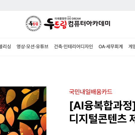
퍼블리싱
영상·모션·유튜브
건축·인테리어디자인
OA·세무회계
게
국민내일배움카드
[AI융복합과정
디지털콘텐츠 제