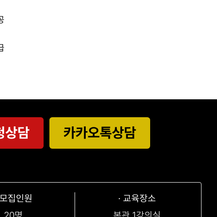
공
급
청상담
카카오톡상담
· 모집인원
· 교육장소
20명
본관 1강의실